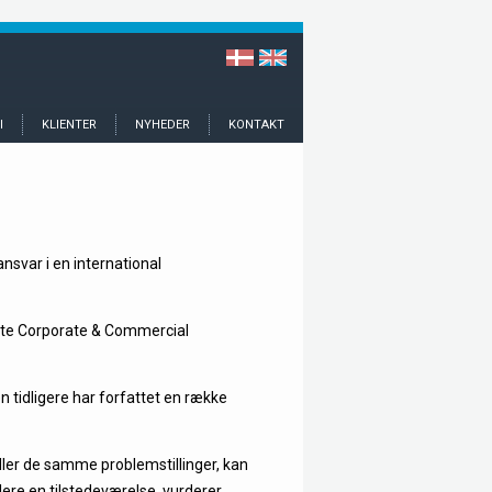
I
KLIENTER
NYHEDER
KONTAKT
svar i en international
ste Corporate & Commercial
 tidligere har forfattet en række
dler de samme problemstillinger, kan
lere en tilstedeværelse, vurderer