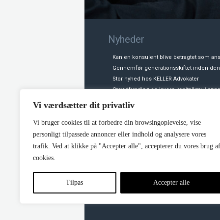
Nyheder
Kan en konsulent blive betragtet som ans
Gennemfør generationsskiftet inden d
Stor nyhed hos KELLER Advokater
Crowdfunding og lavere kapitalkrav i anp
Fogedsager – nyhed
Vi værdsætter dit privatliv
Vi bruger cookies til at forbedre din browsingoplevelse, vise
personligt tilpassede annoncer eller indhold og analysere vores
trafik. Ved at klikke på "Accepter alle", accepterer du vores brug a
cookies.
Tilpas
Accepter alle
H.C. Andersens