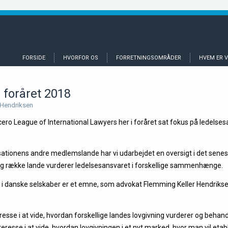
FORSIDE
HVORFOR OS
FORRETNINGSOMRÅDER
HVEM ER V
 foråret 2018
 Hendriksen
o League of International Lawyers her i foråret sat fokus på ledelsesan
ationens andre medlemslande har vi udarbejdet en oversigt i det sene
ng række lande vurderer ledelsesansvaret i forskellige sammenhænge.
 i danske selskaber er et emne, som advokat Flemming Keller Hendriksen
esse i at vide, hvordan forskellige landes lovgivning vurderer og behan
eresse i at vide, hvordan lovgivningen i et nyt marked, hvor man vil etab