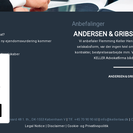
Anbefalinger
ANDERSEN & GRIBS
at?
en ny ejendomsvurdering kommer
Vi anbefaler Flemming Keller Hen
selskabsform, var der ingen tvivl om d
kontrakter, bestyrelsesarbejde mm. Vo
artsselskaber
KELLER Advokatfirma både 
ANDERSEN & GRI
f
 Boulevard 48 1. th., DK-1553 København V
|
Tlf. +45 70 90 90 60
|
info@kellerlaw.dk
|
C
Legal Notice
|
Disclaimer
|
Cookie- og Privatlivspolitik