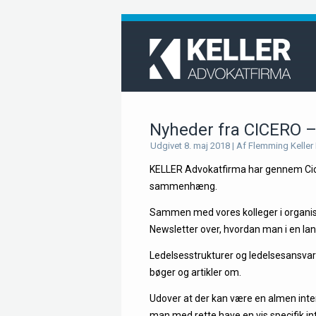
Nyheder fra CICERO –
Udgivet
8. maj 2018
|
Af
Flemming Keller
KELLER Advokatfirma har gennem Cicer
sammenhæng.
Sammen med vores kolleger i organis
Newsletter over, hvordan man i en la
Ledelsesstrukturer og ledelsesansvar
bøger og artikler om.
Udover at der kan være en almen inter
man med rette have en vis specifik int