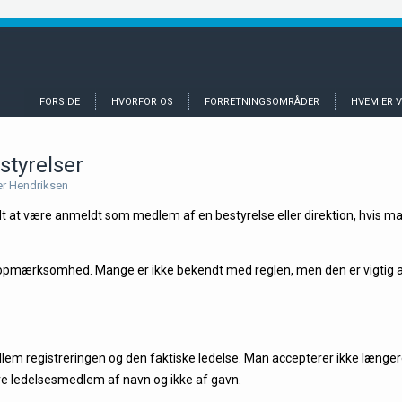
FORSIDE
HVORFOR OS
FORRETNINGSOMRÅDER
HVEM ER V
tyrelser
er Hendriksen
dt at være anmeldt som medlem af en bestyrelse eller direktion, hvis ma
 opmærksomhed. Mange er ikke bekendt med reglen, men den er vigtig
m registreringen og den faktiske ledelse. Man accepterer ikke længer
re ledelsesmedlem af navn og ikke af gavn.