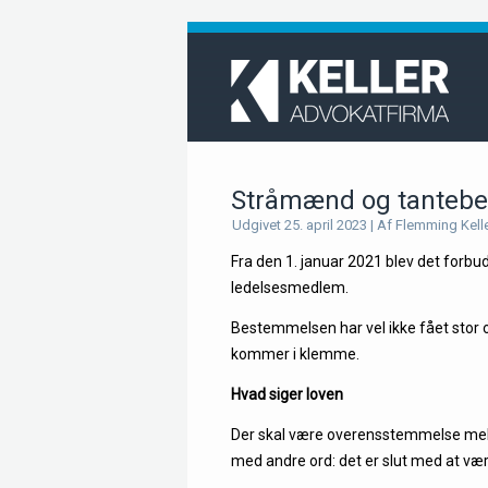
Stråmænd og tantebes
Udgivet
25. april 2023
|
Af
Flemming Kell
Fra den 1. januar 2021 blev det forbu
ledelsesmedlem.
Bestemmelsen har vel ikke fået stor
kommer i klemme.
Hv
ad siger loven
Der skal være overensstemmelse melle
med andre ord: det er slut med at væ