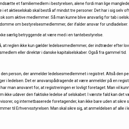
indsætte et familiemedlem i bestyrelsen, alene fordi man lige manglede
i et aktieselskab skal bestå af mindst tre personer. Det har i sig selv of
som aktive medlemmer. Så man kunne blive ansvarlig for tab i selskab
e domme om bestyrelsesmedlemmer, der ifalder ansvar for undladelser.
kke særlig betryggende at være med i en tantebestyrelse.
 at reglen ikke kun gælder ledelsesmedlemmer, der indtræder efter lov
esmedlem eller direktør i danske kapitalselskaber. Også fra gammel tid.
r den person, der anmelder ledelsesmedlemmet i registret. Altså den pers
nger i ledelsen. Det er ansvarspådragende at være anmelder på en regist
ar man ansvaret for, at registreringen er lovligt foretaget. Man vil ku
m ikke udøver den faktiske ledelse af selskabet. I værste fald kan det vær
revisorer, og internetbaserede foretagender, kan ikke bare uden at sikre
er til Erhvervsstyrelsen. Man skal sikre sig, at anmeldelsen af alle i 