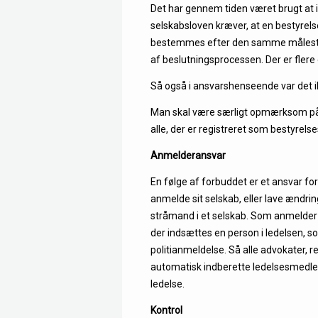
Det har gennem tiden været brugt at 
selskabsloven kræver, at en bestyrelse 
bestemmes efter den samme målestok 
af beslutningsprocessen. Der er fler
Så også i ansvarshenseende var det i
Man skal være særligt opmærksom på,
alle, der er registreret som bestyrels
Anmelderansvar
En følge af forbuddet er et ansvar fo
anmelde sit selskab, eller lave ændri
stråmand i et selskab. Som anmelder h
der indsættes en person i ledelsen, so
politianmeldelse. Så alle advokater, 
automatisk indberette ledelsesmedlemm
ledelse.
Kontrol