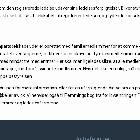
om den registrerede ledelse udøver sine ledelsesforpligtelser. Bliver 
faktiske ledelse af selskabet, afregistreres ledelsen, og i yderste kons
anpartsselskaber, der er oprettet med familiemedlemmer for at komme o
antallet i vedtægterne, indtil der kun er aktive bestyrelsesmedlemmer i se
med mindst tre medlemmer. Her skal man ligeledes sikre, at alle medle
bidrager, med professionelle medlemmer. Hvis det ikke er muligt, må m
oppe bestyrelsen.
iksen for mere information, eller for en uforpligtende dialog om en pr
ellerlaw.dk. Vi henviser også til Flemmings bog fra før lovændringen: “
edlemmer og ledelsesformerne.
Anbefalinger