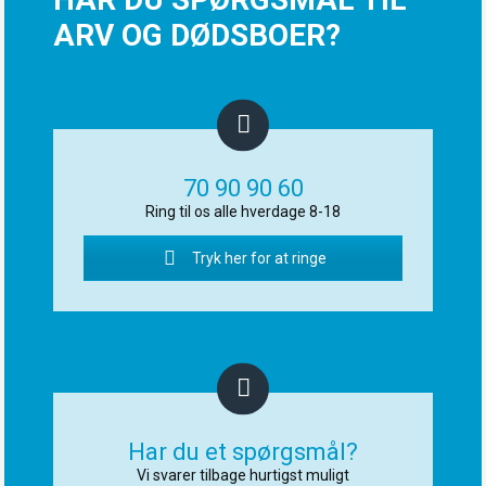
ARV OG DØDSBOER?
70 90 90 60
Ring til os alle hverdage 8-18
Tryk her for at ringe
Har du et spørgsmål?
Vi svarer tilbage hurtigst muligt