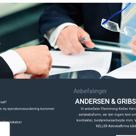
Anbefalinger
ANDERSEN & GRIBS
nsat?
den ny ejendomsvurdering kommer
Vi anbefaler Flemming Keller Hen
selskabsform, var der ingen tvivl om d
kontrakter, bestyrelsesarbejde mm. Vo
partsselskaber
KELLER Advokatfirma både 