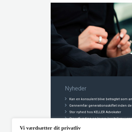
Nyheder
Kan en konsulent blive betragtet som a
Gennemfør generationsskiftet inden 
Stor nyhed hos KELLER Advokater
Crowdfunding og lavere kapitalkrav i an
Fogedsager – nyhed
Vi værdsætter dit privatliv