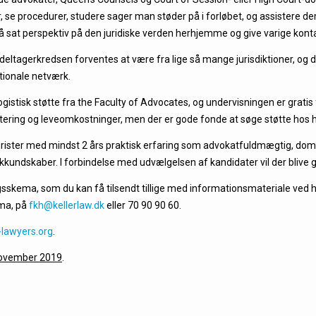
er, se procedurer, studere sager man støder på i forløbet, og assistere 
 få sat perspektiv på den juridiske verden herhjemme og give varige konta
eltagerkredsen forventes at være fra lige så mange jurisdiktioner, og 
ationale netværk.
istisk støtte fra the Faculty of Advocates, og undervisningen er gratis f
artering og leveomkostninger, men der er gode fonde at søge støtte hos 
er jurister med mindst 2 års praktisk erfaring som advokatfuldmægtig, 
kkundskaber. I forbindelse med udvælgelsen af kandidater vil der blive
sskema, som du kan få tilsendt tillige med informationsmateriale ved 
rma, på
fkh@kellerlaw.dk
eller 70 90 90 60.
lawyers.org
.
 november 2019
.