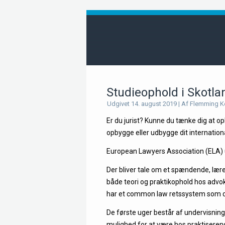
Studieophold i Skotla
Udgivet
14. august 2019
|
Af
Flemming Ke
Er du jurist? Kunne du tænke dig at o
opbygge eller udbygge dit internation
European Lawyers Association (ELA) 
Der bliver tale om et spændende, lær
både teori og praktikophold hos advo
har et common law retssystem som det
De første uger består af undervisning 
mulighed for at være hos praktiserend