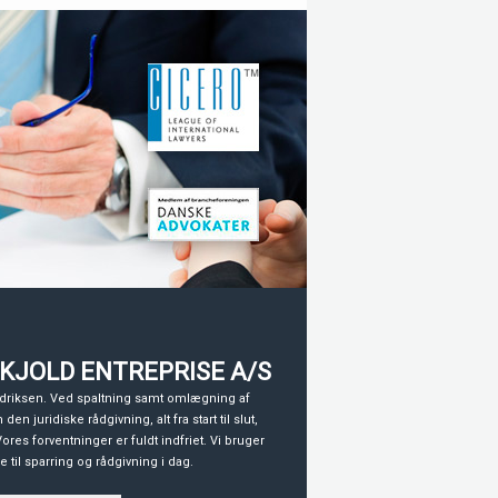
KJOLD ENTREPRISE A/S
driksen. Ved spaltning samt omlægning af
en juridiske rådgivning, alt fra start til slut,
res forventninger er fuldt indfriet. Vi bruger
til sparring og rådgivning i dag.