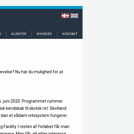
I
KLIENTER
NYHEDER
KONTAKT
levelse? Nu har du mulighed for at
 26. juni 2020. Programmet rummer
k kendskab til skotsk ret. Skotland
ordan et sådant retssystem fungerer.
Facility. I resten af forløbet får man
mmere. Man får, alt efter interesse