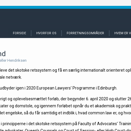
FORSIDE
HVORFOR OS
FORRETNINGSOMRÅDER
HVEM ER V
nd
ller Hendriksen
pleve det skotske retssystem og få en særlig internationalt orienteret op
ale netværk.
udbyder igen i 2020 European Lawyers’ Programme i Edinburgh.
erigt og oplevelsesmættet forløb, der begynder 6. april 2020 og slutter
kater og domstole, og igennem forløbet opnår du et akademisk og praktis
 engelske, så du får samtidig et indblik i, hvad common law er, og hv
i principperne i det skotske retssystem på Faculty of Advocates’ Training 
e advokater, Queen’s Counsels og Court of Session- eller High Court-do