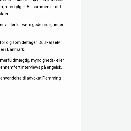
dem, man følger. Alt sammen er det
kter.
der vil derfor være gode muligheder
or dig som deltager. Du skal selv
her i Danmark.
dommerfuldmægtig, myndigheds- eller
 gennemført interviews på engelsk.
henvendelse til advokat Flemming