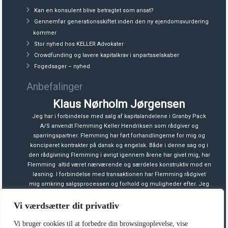
Kan en konsulent blive betragtet som ansat?
Gennemfør generationsskiftet inden den ny ejendomsvurdering
kommer
Stor nyhed hos KELLER Advokater
Crowdfunding og lavere kapitalkrav i anpartsselskaber
Fogedsager – nyhed
Anbefalinger
Klaus Nørholm Jørgensen
Jeg har i forbindelse med salg af kapitalandelene i Granby Pack
A/S anvendt Flemming Keller Hendriksen som rådgiver og
sparringspartner. Flemming har ført forhandlingerne for mig og
konciperet kontrakter på dansk og engelsk. Både i denne sag og i
den rådgivning Flemming i øvrigt igennem årene har givet mig, har
Flemming altid været nærværende og særdeles konstruktiv mod en
løsning. I forbindelse med transaktionen har Flemming rådgivet
mig omkring salgsprocessen og forhold og muligheder efter. Jeg
har som altid modtaget en kompetent og professionel rådgivning,
og kan på denne baggrund anbefale KELLER Advokatfirma og
Vi værdsætter dit privatliv
Flemming.
Vi bruger cookies til at forbedre din browsingoplevelse, vise